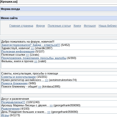
[
Крошки.ua
]
Форма входа
Меню сайта
Главная страница
Форум
Полезные статьи
Книги
Фотошоп
Наша библио
Добро пожаловать на форум, новичок!!!
Зарегистрировался? Зайди - отметься!!!
(
5
/
452
)
Здравствуй, новичок!
»»
(
shardik1987
)
Полезная информация
(
5
/
107
)
Полезные ссылки
»»
(
Livais
)
Предложения, пожелания, просьбы, жалобы
(
6
/
393
)
Фильмы, книги и прочее
»»
(
valet
)
Советы, консультации, просьбы о помощи
Советы и консультации
(
15
/
201
)
Нужен репетитор английского ...
»»
(
avtoinstruktorkiev74
)
Помоги ближнему
(
9
/
80
)
Помоги ближнему - общая!
»»
(
kirolasa1995
)
Досуг и развлечения
Поздравлялки!!!
(
118
/
1240
)
Арсюшу Марины-Лисицы с двумя...
»»
(
georgefrank059090
)
Развлечения
(
4
/
193
)
День Рождения больших и мале...
»»
(
georgefrank059090
)
Игры
(
6
/
1173
)