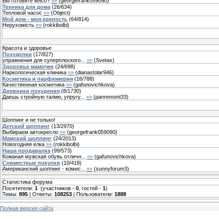
Вы готовите мясо?
»»
(
georgefrank059090
)
Техника для дома
(
26
/
634
)
Тепловой насос
»»
(
Object
)
Мой дом - моя крепость
(
64
/
814
)
Нерухомість
»»
(
rokkibolbi
)
Красота и здоровье
Похуделки
(
17
/
827
)
упражнения для суперплоского...
»»
(
Svetas
)
Здоровье мамочек
(
24
/
698
)
Наркологическая клиника
»»
(
dianastolar946
)
Косметика и парфюмерия
(
16
/
788
)
Качественная косметика
»»
(
gafunovichkova
)
Дневники похудения
(
8
/
1730
)
Даешь стройную талию, упругу...
»»
(
panremont33
)
Шоппинг и не только!
Детский шоппинг
(
13
/
2970
)
Выбираем автокресло
»»
(
georgefrank059090
)
Мамский шоппинг
(
24
/
2013
)
Новогодняя елка
»»
(
rokkibolbi
)
Наша продавалка
(
99
/
573
)
Кожаная мужская обувь отличн...
»»
(
gafunovichkova
)
Совместные покупки
(
10
/
419
)
Американский шоппинг - комис...
»»
(
sunnyforum3
)
Статистика форума
Посетители:
1
(участников -
0
, гостей -
1
)
Темы:
895
| Ответы:
108253
| Пользователи:
1888
Полная версия сайта