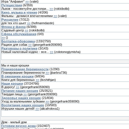
Игра "Алфавит"
»»
(
valet
)
Путешествия
(
6
/
359
)
Львов - посоветуйте достопри...
»»
(
rokkibolbi
)
Кино, музыка и чтение
(
4
/
206
)
Фильмы - делимся впечатлениями
»»
(
valet
)
Рукоделие
(
7
/
312
)
для тех кто шьет
»»
(
hofmanndastin
)
Флора и фауна
(
6
/
399
)
Садовый центр
»»
(
rokkibolbi
)
Сфера обслуживания
(
0
/
0
)
»»
(
)
Болталка-обовсемка
(
133
/
2750
)
Рацион для собак
»»
(
georgefrank059090
)
Разговоры о политике
(
3
/
143
)
Новый налоговый кодекс - все...
»»
(
zolotonogiymisha
)
Мы и наши крошки
Планирование беременности
(
1
/
290
)
Планирование беременности
»»
(
jbarbra736
)
В ожидании крошки
(
9
/
834
)
Книги для беременных
»»
(
livshithjan
)
Наши крошки
(
37
/
24766
)
B дорогу!
»»
(
georgefrank059090
)
Питание наших крошек
(
25
/
3521
)
Твердая пища
»»
(
georgefrank059090
)
Здоровье наших крошек
(
21
/
834
)
Уход за маленькими зубками
»»
(
georgefrank059090
)
Воспитание наших крошек
(
10
/
583
)
Игрушки наших детей!
»»
(
alicafrolova1
)
Дом - милый дом
Готовим вкусно дома
(
15
/
2407
)